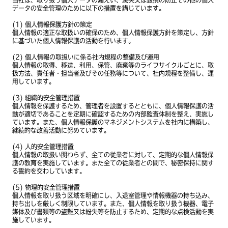
当社は、取り扱う個人データの漏えい、滅失又は毀損の防止その他の個人
データの安全管理のために以下の措置を講じています。
(1) 個人情報保護方針の策定
個人情報の適正な取扱いの確保のため、個人情報保護方針を策定し、方針
に基づいた個人情報保護の活動を行います。
(2) 個人情報の取扱いに係る社内規程の整備及び運用
個人情報の取得、移送、利用、保管、廃棄等のライフサイクルごとに、取
扱方法、責任者・担当者及びその任務等について、社内規程を整備し、運
用しています。
(3) 組織的安全管理措置
個人情報を保護するため、管理者を設置するとともに、個人情報保護の活
動が適切であることを定期に確認するための内部監査体制を整え、実施し
ています。また、個人情報保護のマネジメントシステムを社内に構築し、
継続的な改善活動に努めています。
(4) 人的安全管理措置
個人情報の取扱い関わらず、全ての従業者に対して、定期的な個人情報保
護の教育を実施しています。また全ての従業者との間で、秘密保持に関す
る誓約を交わしています。
(5) 物理的安全管理措置
個人情報を取り扱う区域を明確にし、入退室管理や情報機器の持ち込み、
持ち出しを厳しく制限しています。また、個人情報を取り扱う機器、電子
媒体及び書類等の盗難又は紛失等を防止するため、定期的な点検活動を実
施しています。