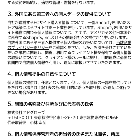
する契約を締結し、適切な管理・監督を行ないます。
外国にある第三者への個人データの提供について
当社が運営するECサイト購入者情報について、一部Shopifyを用いたス
トア構築によるサイトサポート業務を行っています。Shopifyを用いたサ
イト運営に関わる個人情報については、カナダ、アメリカその他日本国外
に所在するShopify,Inc.及びその関連会社への提供が発生いたします。
当該外国にある第三者へ提供する個人情報の取扱いについては、
当該企業
のプライバシーポリシー
をご確認ください。ほか、お引き受けさせていた
だいた業務に関連し、閲覧、利用するクライアント様が保有する個人情報
の取扱いについては、クライアント様のルールに則り、目的達成に必要な
範囲内で当該個人情報を利用し、適切に取扱いさせていただきます。
個人情報提供の任意性について
個人情報の提供は、任意となります。但し、個人情報の一部を提供してい
ただけない場合は上記1表の各利用目的に沿った取り扱いが適切に遂行で
きない場合があります。
組織の名称及び住所並びに代表者の氏名
株式会社アドグローブ
〒150-0011 東京都渋谷区東1-26-20 東京建物東渋谷ビル6F
代表取締役 小林 宏至
個人情報保護管理者の担当者の氏名または職名、所属