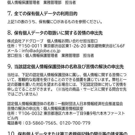
個人情報保護管理者 業務管理部 担当者
全ての保有個人データの利用目的
上記1の表のうち、保有欄に〇があるものを参照ください。
保有個人データの取扱いに関する苦情の申出先
株式会社アドグローブ 個人情報お問い合わせ担当窓口
住所：〒150-0011 東京都渋谷区東1-26-20 東京建物東渋谷ビル6F
メール：info@adglobe.co.jp
窓口担当：個人情報保護管理者 業務管理部 担当者
当該認定個人情報保護団体の名称及び苦情の解決の申出先
当社は、下記の認定個人情報保護団体に属し、個人情報に関する苦情につ
いて、客観的な処理を受けることのできる措置を講じています。弊社と一
定の距離を置いた対応を望まれる場合には、下記認定団体に対して苦情を
申し立てることができます。（※当社の商品・サービスに関する問合せ先
ではございません）
認定個人情報保護団体の名称：一般財団法人日本情報経済社会推進協会
苦情の解決の申出先：個人情報保護苦情相談室
住所：〒106-0032 東京都港区六本木一丁目9番9号六本木ファースト
ビル内
電話番号：03-5860-7565、0120-700-779
保有個人データまたは第三者提供記録の開示等の請求等の