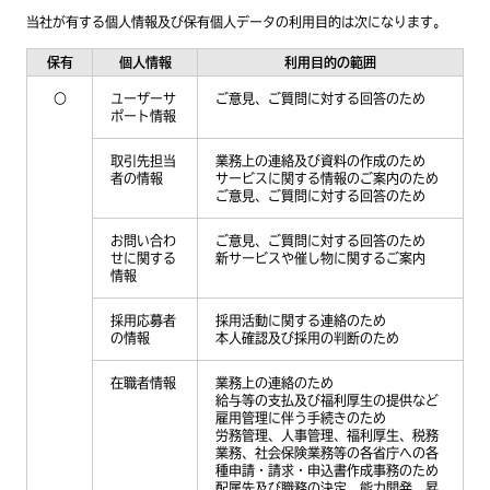
当社が有する個人情報及び保有個人データの利用目的は次になります。
保有
個人情報
利用目的の範囲
○
ユーザーサ
ご意見、ご質問に対する回答のため
ポート情報
取引先担当
業務上の連絡及び資料の作成のため
者の情報
サービスに関する情報のご案内のため
ご意見、ご質問に対する回答のため
お問い合わ
ご意見、ご質問に対する回答のため
せに関する
新サービスや催し物に関するご案内
情報
採用応募者
採用活動に関する連絡のため
の情報
本人確認及び採用の判断のため
在職者情報
業務上の連絡のため
給与等の支払及び福利厚生の提供など
雇用管理に伴う手続きのため
労務管理、人事管理、福利厚生、税務
業務、社会保険業務等の各省庁への各
種申請・請求・申込書作成事務のため
配属先及び職務の決定、能力開発、昇