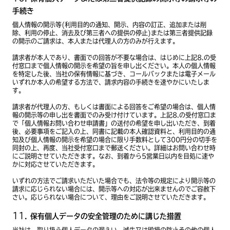
手続き
個人情報の開示等(利用目的の通知、開示、内容の訂正、追加または削
除、利用の停止、消去及び第三者への提供の停止)または第三者提供記録
の開示のご請求は、本人または代理人の方のみが行えます。
請求者が本人であり、書面での回答が不要な場合は、はじめに上記8.の受
付窓口まで個人情報の開示を希望の旨を申し出ください。本人の個人情報
を特定した後、当社の保有情報に基づき、コールバックまたは電子メール
いずれか本人の希望する方法で、請求内容の手続きを速やかにいたしま
す。
請求者が代理人の方、もしくは書面による回答をご希望の場合は、個人情
報の開示等の申し出を書面でのみ受け付けています。上記8.の受付窓口ま
で「個人情報お問い合わせ申請書」の送付の希望を申し出いただき、到着
後、必要事項をご記入の上、同書に記載の本人確認資料と、利用目的の通
知及び個人情報の開示を希望の場合に限り手数料として300円分の切手を
同封の上、再度、当社受付窓口まで郵送ください。詳細はお問い合わせ時
にご説明させていただきます。なお、到着から5営業日以内を目処に速や
かに対応させていただきます。
いずれの方法でご請求いただいた場合でも、法令等の規定により開示等の
請求に応じられない場合には、開示等への対応が出来ませんのでご容赦下
さい。応じられない場合について、理由をご説明させていただきます。
保有個人データの安全管理のために講じた措置