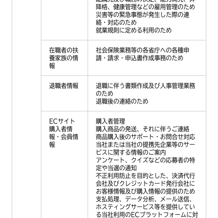
降格、健康管理などの雇用管理のため
災害等の緊急事態が発生した際の連
絡・対応のため
就業規則に定める利用のため
在職者の扶
社会保険業務等の各省庁への各種申
養家族の情
請・請求・申込書作成事務のため
報
退職者情報
退職に伴う書類作成及び人事管理業務
のため
退職後の連絡のため
ECサイト
購入者管理
購入者情
購入商品の発送、それに伴うご連絡
報・会員情
商品購入後のサポート・お問合せ対応
報
当社または当社の提携先企業等のサー
ビスに関する情報のご案内
アンケート、クイズなどの応募者の特
定や当選の通知
不正利用防止を目的とした、決済代行
会社及びクレジットカード発行会社に
お客様情報及び購入情報の提供のため
支払処理、データ分析、メール送信、
ホスティングサービス等を提供してい
る当社利用のECプラットフォームに対