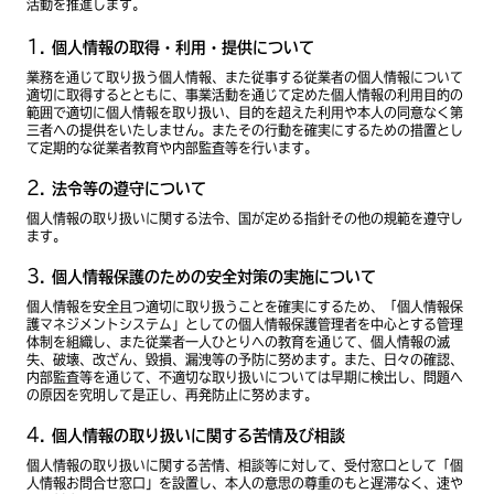
活動を推進します。
個人情報の取得・利用・提供について
業務を通じて取り扱う個人情報、また従事する従業者の個人情報について
適切に取得するとともに、事業活動を通じて定めた個人情報の利用目的の
範囲で適切に個人情報を取り扱い、目的を超えた利用や本人の同意なく第
三者への提供をいたしません。またその行動を確実にするための措置とし
て定期的な従業者教育や内部監査等を行います。
法令等の遵守について
個人情報の取り扱いに関する法令、国が定める指針その他の規範を遵守し
ます。
個人情報保護のための安全対策の実施について
個人情報を安全且つ適切に取り扱うことを確実にするため、「個人情報保
護マネジメントシステム」としての個人情報保護管理者を中心とする管理
体制を組織し、また従業者一人ひとりへの教育を通じて、個人情報の滅
失、破壊、改ざん、毀損、漏洩等の予防に努めます。また、日々の確認、
内部監査等を通じて、不適切な取り扱いについては早期に検出し、問題へ
の原因を究明して是正し、再発防止に努めます。
個人情報の取り扱いに関する苦情及び相談
個人情報の取り扱いに関する苦情、相談等に対して、受付窓口として「個
人情報お問合せ窓口」を設置し、本人の意思の尊重のもと遅滞なく、速や