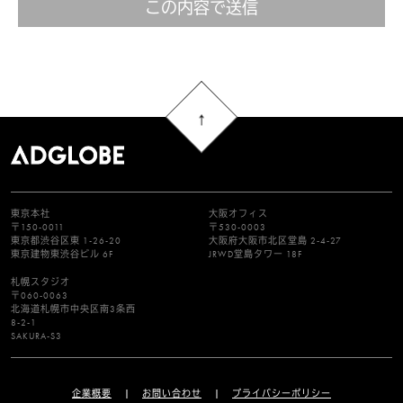
この内容で送信
東京本社
大阪オフィス
〒150-0011
〒530-0003
東京都渋谷区東 1-26-20
大阪府大阪市北区堂島 2-4-27
東京建物東渋谷ビル 6F
JRWD堂島タワー 18F
札幌スタジオ
〒060-0063
北海道札幌市中央区南3条西
8-2-1
SAKURA-S3
企業概要
お問い合わせ
プライバシーポリシー