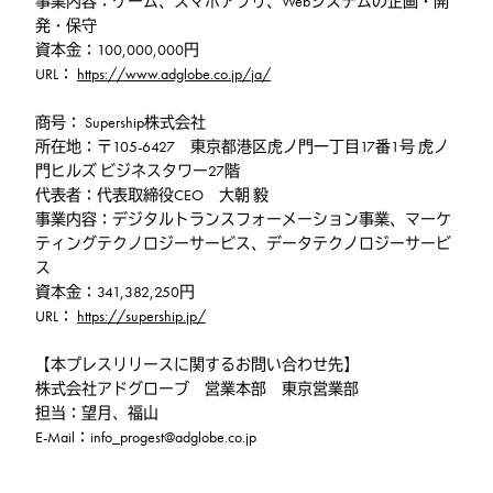
事業内容：ゲーム、スマホアプリ、Webシステムの企画・開
発・保守
資本金：100,000,000円
URL：
https://www.adglobe.co.jp/ja/
商号： Supership株式会社
所在地：〒105-6427 東京都港区虎ノ門一丁目17番1号 虎ノ
門ヒルズ ビジネスタワー27階
代表者：代表取締役CEO 大朝 毅
事業内容：デジタルトランスフォーメーション事業、マーケ
ティングテクノロジーサービス、データテクノロジーサービ
ス
資本金：341,382,250円
URL：
https://supership.jp/
【本プレスリリースに関するお問い合わせ先】
株式会社アドグローブ 営業本部 東京営業部
担当：望月、福山
E-Mail：info_progest@adglobe.co.jp