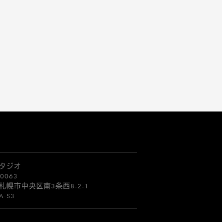
タジオ
0063
札幌市中央区南3条西
8-2-1
A-S3